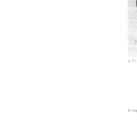
o. T.
© Cop